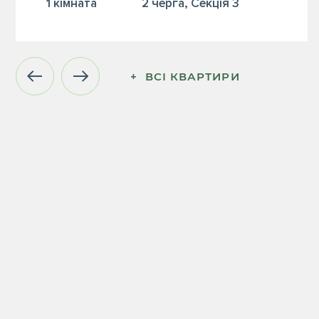
1 кiмната
2 черга, Секція 3
+  ВСІ КВАРТИРИ