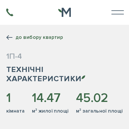
до вибору квартир
1П-4
ТЕХНІЧНІ
ХАРАКТЕРИСТИКИ
1
14.47
45.02
кiмната
м² жилої площі
м² загальної площі