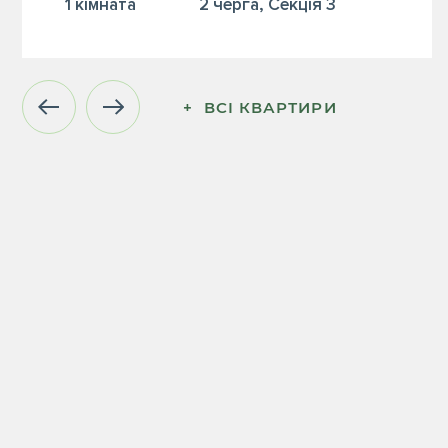
1 кiмната
2 черга, Секція 3
+  ВСІ КВАРТИРИ