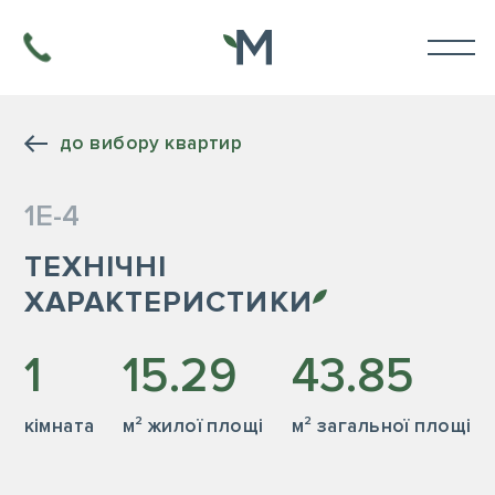
до вибору квартир
1Е-4
ТЕХНІЧНІ
ХАРАКТЕРИСТИКИ
1
15.29
43.85
кiмната
м² жилої площі
м² загальної площі