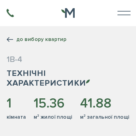
до вибору квартир
1В-4
ТЕХНІЧНІ
ХАРАКТЕРИСТИКИ
1
15.36
41.88
кiмната
м² жилої площі
м² загальної площі