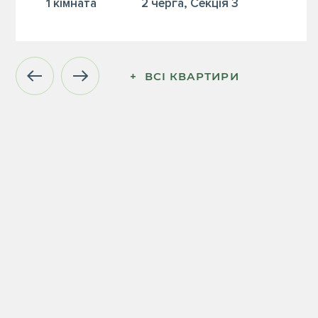
1 кiмната
2 черга, Секція 3
+  ВСІ КВАРТИРИ