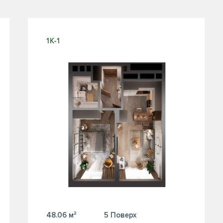
1К-1
48.06 м²
5 Поверх