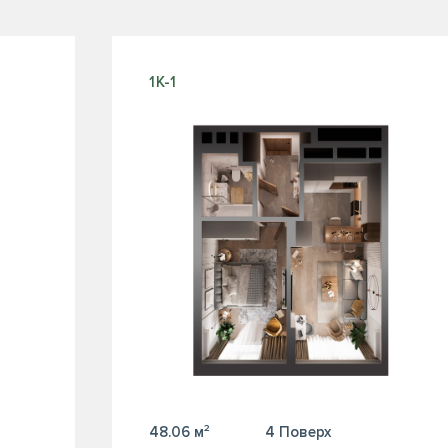
1К-1
48.06 м²
4 Поверх