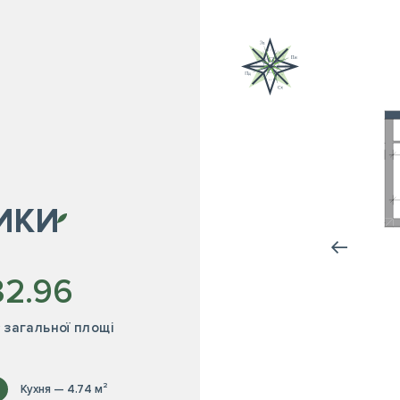
ИКИ
32.96
² загальної площі
Кухня — 4.74 м²