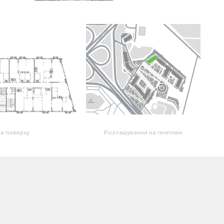
а поверху
Розташування на генплані