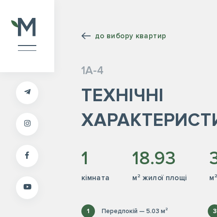
до вибору квартир
1А-4
ТЕХНІЧНІ
ХАРАКТЕРИСТ
1
18.93
кiмната
м² жилої площі
м
1
Передпокій — 5.03 м²
3