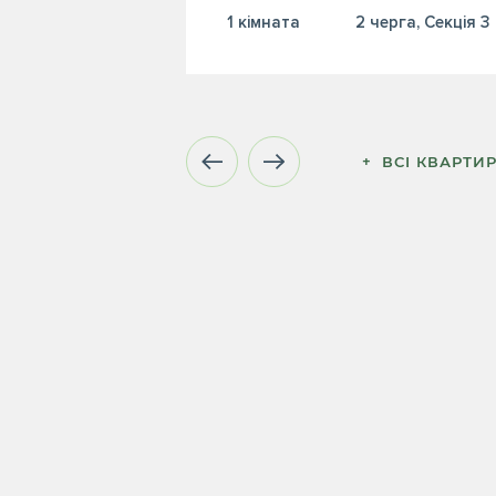
1 кiмната
2 черга, Секція 3
+  ВСІ КВАРТИ