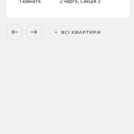
1 кiмната
2 черга, Секція 3
+  ВСІ КВАРТИРИ