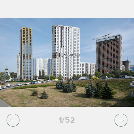
1
/
52