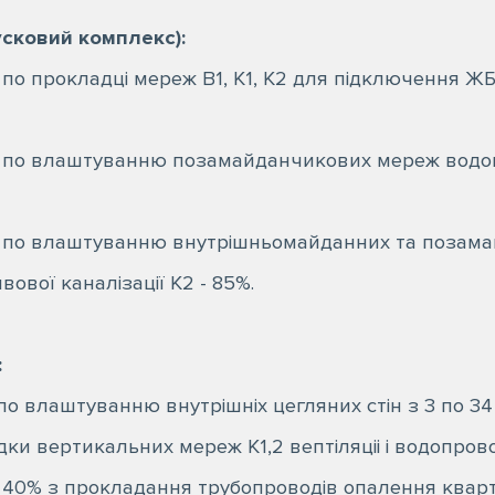
усковий комплекс):
по прокладці мереж В1, К1, К2 для підключення ЖБ 4
и по влаштуванню позамайданчикових мереж водо
и по влаштуванню внутрішньомайданних та позам
ової каналізації К2 - 85%.
:
по влаштуванню внутрішніх цегляних стін з 3 по 34
и вертикальних мереж К1,2 вептіляціі і водопрово
 40% з прокладання трубопроводів опалення кварт