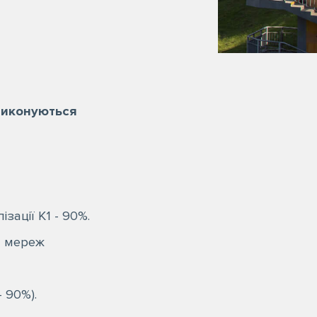
виконуються
ації К1 - 90%.
й мереж
 90%).