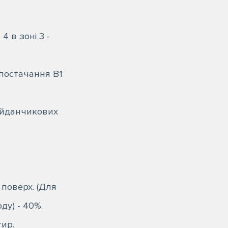
 в зоні 3 -
постачання В1
айданчикових
 поверх. (Для
ду) - 40%.
ир.