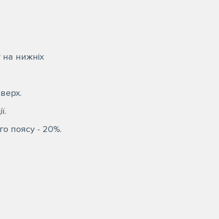
 на нижніх
верх.
ї.
о поясу - 20%.