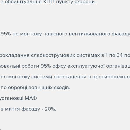
 з облаштування КПП пункту охорони.
 95% по монтажу навісного вентильованого фасаду
рокладання слабкострумових системах з 1 по 34 по
вальні роботи 95% офісу експлуатуючої організаці
 по монтажу системи сніготанення з протипожежног
по обробці зовнішніх сходів.
установці МАФ.
з миття фасаду - 20%.