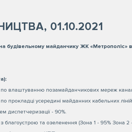
НИЦТВА, 01.10.2021
1 на будівельному майданчику ЖК «Метрополіс» 
а):
 по влаштуванню позамайданчикових мереж каналіз
 по прокладці усередині майданних кабельних ліні
ем диспетчеризації - 90%.
з благоустрою та озеленення (Зона 1 - 95% Зона 2 -