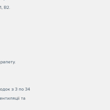
, В2.
рапету.
одок з 3 по 34
ентиляції та