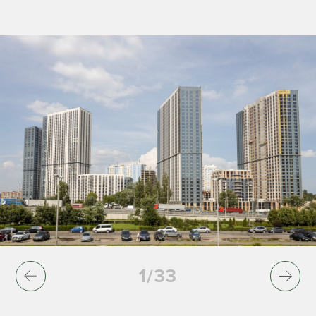
1
/
33