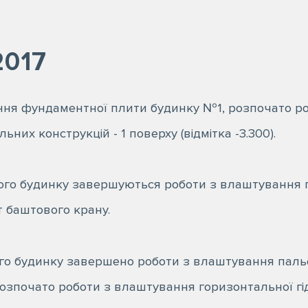
2017
ня фундаментної плити будинку №1, розпочато ро
них конструкцій - 1 поверху (відмітка -3.300).
гого будинку завершуються роботи з влаштування 
т баштового крану.
гого будинку завершено роботи з влаштування паль
розпочато роботи з влаштування горизонтальної гід