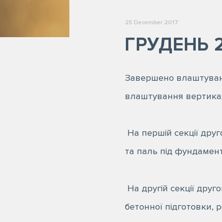
25 December 2017
ГРУДЕНЬ 
Завершено влаштуван
влаштування вертикаль
На першій секції дру
та паль під фундамен
На другій секції дру
бетонної підготовки, 