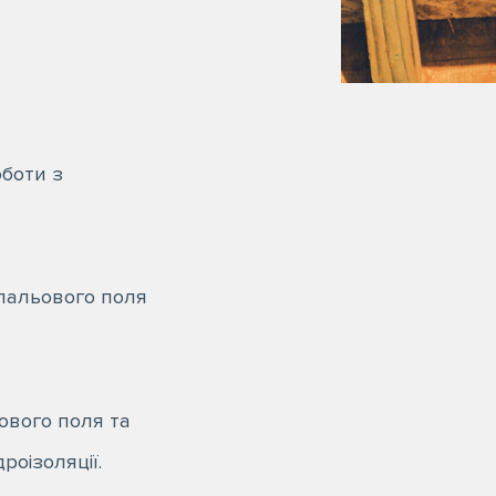
боти з
пальового поля
ового поля та
роізоляції.