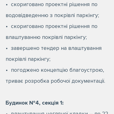
• скориговано проектні рішення по
водовідведенню з покрівлі паркінгу;
• скориговано проектні рішення по
влаштуванню покрівлі паркінгу;
• завершено тендер на влаштування
покрівлі паркінгу;
• погоджено концепцію благоустрою,
триває розробка робочої документації.
Будинок №4, секція 1:
• влаштування цегляної кладки – по 22