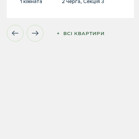
1 кiмната
2 черга, Секція 3
+  ВСІ КВАРТИРИ