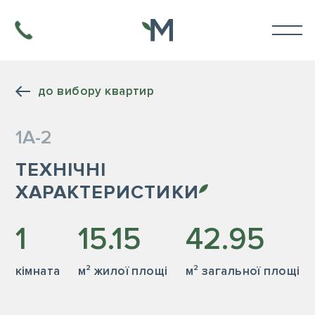
до вибору квартир
1А-2
ТЕХНІЧНІ
ХАРАКТЕРИСТИКИ
1
15.15
42.95
кiмната
м² жилої площі
м² загальної площі