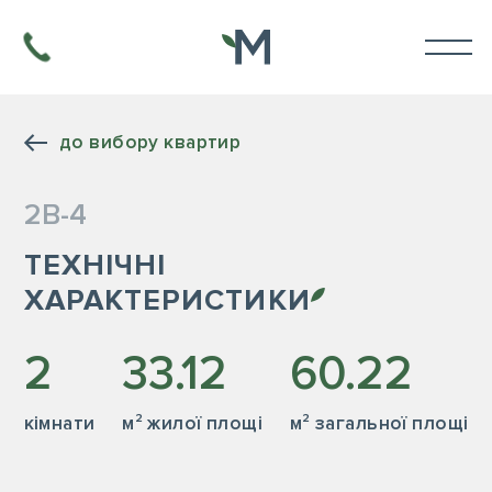
до вибору квартир
2В-4
ТЕХНІЧНІ
ХАРАКТЕРИСТИКИ
2
33.12
60.22
кiмнати
м² жилої площі
м² загальної площі