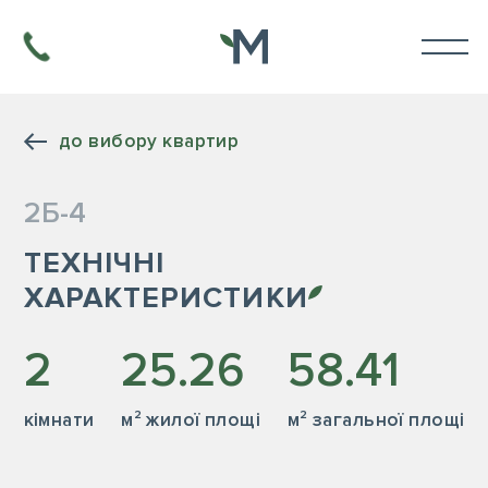
до вибору квартир
2Б-4
ТЕХНІЧНІ
ХАРАКТЕРИСТИКИ
2
25.26
58.41
кiмнати
м² жилої площі
м² загальної площі