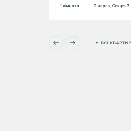
1 кiмната
2 черга, Секція 3
+  ВСІ КВАРТИ