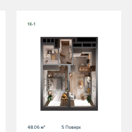
1К-1
48.06 м²
5 Поверх