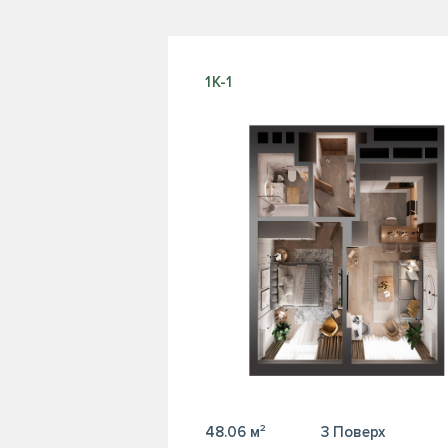
1К-1
48.06 м²
3 Поверх