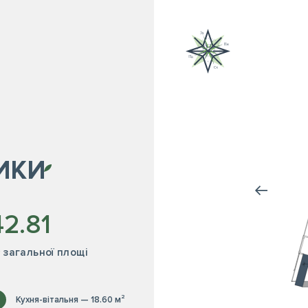
ИКИ
42.81
² загальної площі
Кухня-вітальня — 18.60 м²