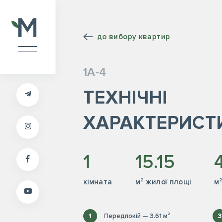
до вибору квартир
1А-4
ТЕХНІЧНІ
ХАРАКТЕРИСТ
1
15.15
кiмната
м² жилої площі
м
1
Передпокій — 3.61 м²
3