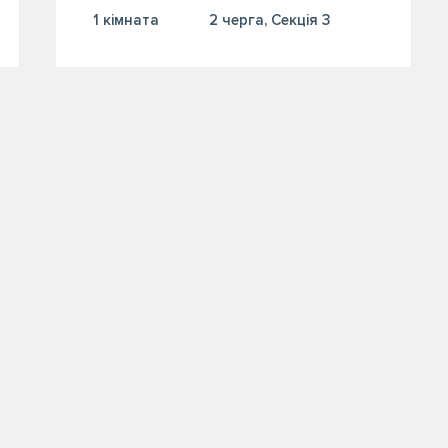
1 кiмната
2 черга, Секція 3