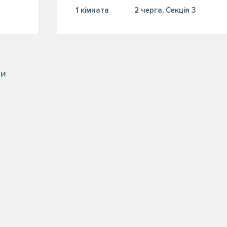
1 кiмната
2 черга, Секція 3
РИ