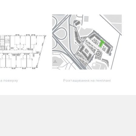
а поверху
Розташування на генплані