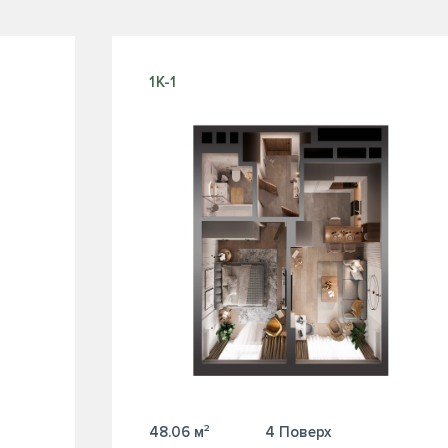
1К-1
48.06 м²
4 Поверх