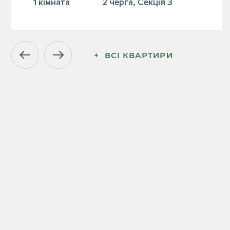
1 кiмната
2 черга, Секція 3
+  ВСІ КВАРТИРИ