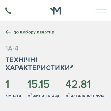
до вибору квартир
1А-4
ТЕХНІЧНІ
ХАРАКТЕРИСТИКИ
1
15.15
42.81
кiмната
м² жилої площі
м² загальної площі