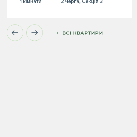
1 кiмната
2 черга, Секція 3
+  ВСІ КВАРТИРИ