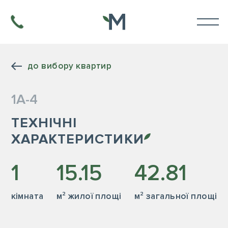
до вибору квартир
1А-4
ТЕХНІЧНІ
ХАРАКТЕРИСТИКИ
1
15.15
42.81
кiмната
м² жилої площі
м² загальної площі