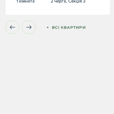
1 кiмната
2 черга, Секція 3
+  ВСІ КВАРТИРИ