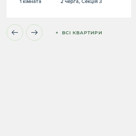
1 кiмната
2 черга, Секція 3
+  ВСІ КВАРТИРИ