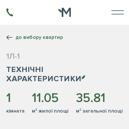
до вибору квартир
1Л-1
ТЕХНІЧНІ
ХАРАКТЕРИСТИКИ
1
11.05
35.81
кiмната
м² жилої площі
м² загальної площі