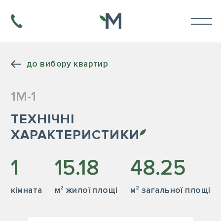
до вибору квартир
1М-1
ТЕХНІЧНІ
ХАРАКТЕРИСТИКИ
1
15.18
48.25
кiмната
м² жилої площі
м² загальної площі