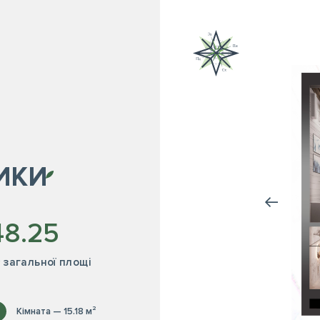
ИКИ
48.25
² загальної площі
Кімната — 15.18 м²