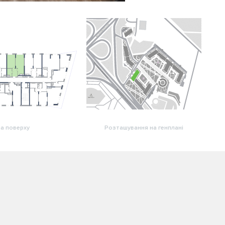
а поверху
Розташування на генплані