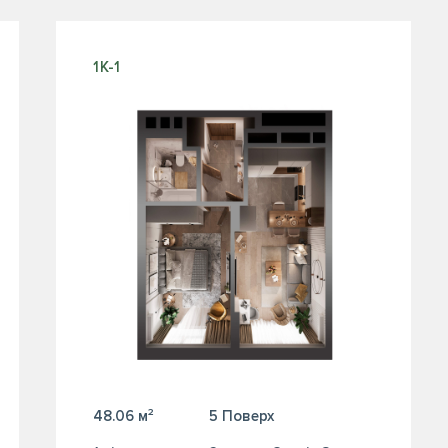
1К-1
48.06 м²
5 Поверх