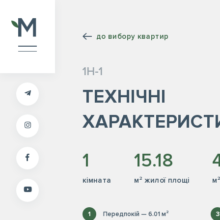
до вибору квартир
1Н-1
ТЕХНІЧНІ
ХАРАКТЕРИСТ
1
15.18
кiмната
м² жилої площі
м
1
Передпокій — 6.01 м²
3