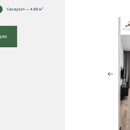
Сан.вузол — 4.88 м²
ЦІЮ