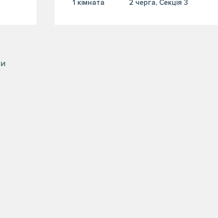
1 кiмната
2 черга, Секція 3
РИ