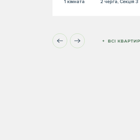
1 кiмната
2 черга, Секція 3
+  ВСІ КВАРТИ