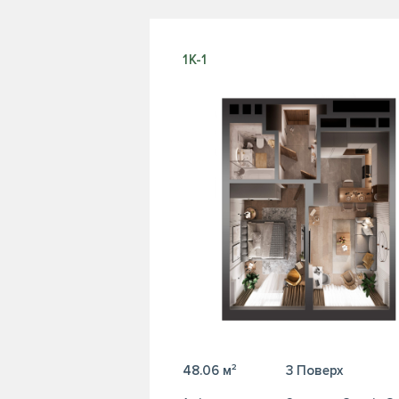
1К-1
48.06 м²
3 Поверх