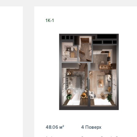
1К-1
48.06 м²
4 Поверх