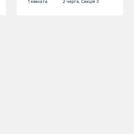
1 кiмната
2 черга, Секція 3