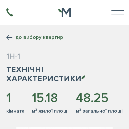
до вибору квартир
1Н-1
ТЕХНІЧНІ
ХАРАКТЕРИСТИКИ
1
15.18
48.25
кiмната
м² жилої площі
м² загальної площі